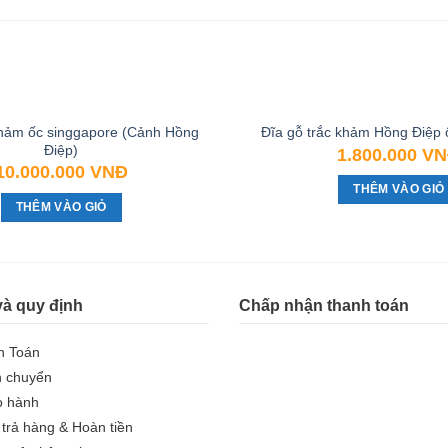
khảm ốc singgapore (Cảnh Hồng
Đĩa gỗ trắc khảm Hồng Điệp 
Điệp)
1.800.000
VN
10.000.000
VNĐ
THÊM VÀO GIỎ
THÊM VÀO GIỎ
và quy định
Chấp nhận thanh toán
h Toán
n chuyển
o hành
 trả hàng & Hoàn tiền