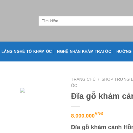
LÀNG NGHỀ TỔ KHẢM ỐC
NGHỆ NHÂN KHẢM TRAI ỐC
HƯỚNG 
TRANG CHỦ
/
SHOP TRƯNG B
ỐC
Đĩa gỗ khảm cả
VNĐ
8.000.000
Đĩa gỗ khảm cảnh Hồ