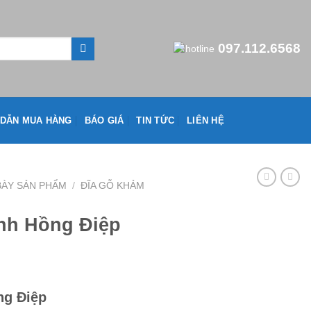
097.112.6568
DẪN MUA HÀNG
BÁO GIÁ
TIN TỨC
LIÊN HỆ
ÀY SẢN PHẨM
/
ĐĨA GỖ KHẢM
nh Hồng Điệp
ng Điệp