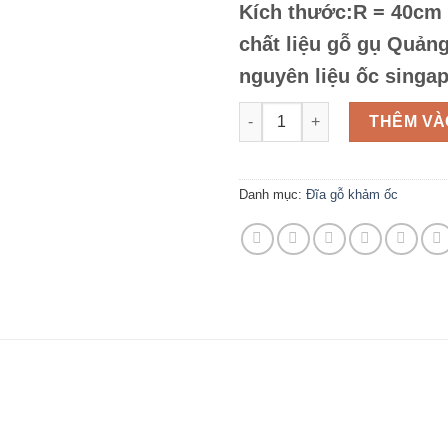
Kích thước:R = 40cm
chất liệu gỗ gụ Quản
nguyên liệu ốc singa
Số lượng
THÊM VÀ
Danh mục:
Đĩa gỗ khảm ốc