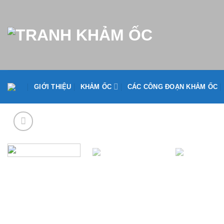
Skip
to
content
GIỚI THIỆU
KHẢM ỐC
CÁC CÔNG ĐOẠN KHẢM ỐC