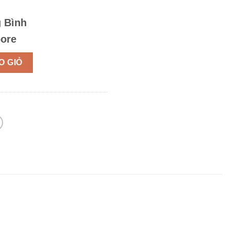
g Bình
pore
O GIỎ