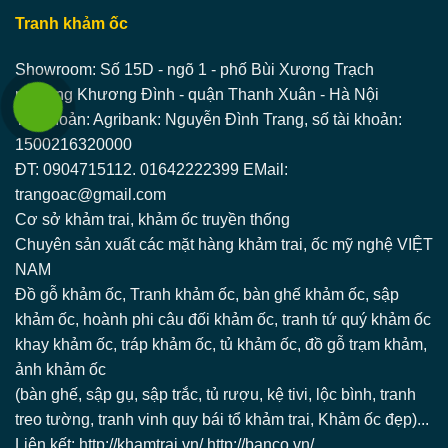
Tranh khảm ốc
Showroom: Số 15D - ngõ 1 - phố Bùi Xương Trạch
phường Khương Đình - quận Thanh Xuân - Hà Nội
Tài khoản: Agribank: Nguyễn Đình Trang, số tài khoản:
1500216320000
ĐT: 0904715112. 01642222399 EMail:
trangoac@gmail.com
Cơ sở khảm trai, khảm ốc truyền thống
Chuyên sản xuất các mặt hàng khảm trai, ốc mỹ nghệ VIỆT
NAM
Đồ gỗ khảm ốc, Tranh khảm ốc, bàn ghế khảm ốc, sập
khảm ốc, hoành phi câu đối khảm ốc, tranh tứ quý khảm ốc
khay khảm ốc, tráp khảm ốc, tủ khảm ốc, đồ gỗ trạm khảm,
ảnh khảm ốc
(bàn ghế, sập gụ, sập trắc, tủ rượu, kệ tivi, lộc bình, tranh
treo tường, tranh vinh quy bái tổ khảm trai, Khảm ốc đẹp)...
Liên kết: http://khamtrai.vn/ http://banco.vn/