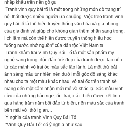
nhập khẩu trên nền gỗ gụ.
Tranh vinh quy bái tổ là một trong những món đồ trang trí
nội thất được nhiều người ưa chuộng. Việc treo tranh vinh
quy bái tổ là thể hiện truyền thống văn hóa và gia phong
của gia đình và giúp cho không gian thêm phần sang trọng,
lịch lãm mà còn thể hiện được truyền thống hiếu học,
“uống nước nhớ nguồn” của dân tộc Việt Nam ta.
Tranh khảm trai Vinh Quy Bái Tổ là một sản phẩm mỹ
nghệ sang trọng, độc đáo. Vẻ đẹp của tranh được tạo nên
từ các mảnh vỏ trai ốc màu sắc lấp lánh. Là một thứ bắt
ánh sáng màu tự nhiên nên dưới mỗi góc độ sáng khác
nhau cho ta một màu khác nhau, vỏ trai ốc trên tranh sẽ
mang đến một cảm nhận mới mẻ và khác lạ. Sắc màu vĩnh
cửu của những bào ngư, ốc, trai, x.á.c biển được kết tinh
qua hàng trăm năm bồi đắp từ biển, nên màu sắc của tranh
bền mãi với thời gian…
Ý nghĩa của tranh Vinh Quy Bái Tổ
“Vinh Quy Bái Tổ” có ý nghĩa như sau: