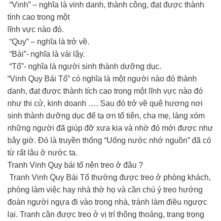
“Vinh” – nghĩa là vinh danh, thành công, đạt được thành
tính cao trong một
lĩnh vực nào đó.
“Quy” – nghĩa là trở về.
“Bái”- nghĩa là vái lậy.
“Tổ”- nghĩa là người sinh thành dưỡng dục.
“Vinh Quy Bái Tổ” có nghĩa là một người nào đó thành
danh, đạt được thành tích cao trong một lĩnh vực nào đó
như thi cử, kinh doanh …. Sau đó trở về quê hương nơi
sinh thành dưỡng dục để tạ ơn tổ tiên, cha mẹ, làng xóm
những người đã giúp đỡ xưa kia và nhờ đó mới được như
bây giờ. Đó là truyền thống “Uống nước nhớ nguồn” đã có
từ rất lâu ở nước ta.
Tranh Vinh Quy bái tổ nên treo ở đâu ?
Tranh Vinh Quy Bái Tổ thường được treo ở phòng khách,
phòng làm việc hay nhà thờ họ và cần chú ý treo hướng
đoàn người ngựa đi vào trong nhà, tránh làm điều ngược
lại. Tranh cần được treo ở vị trí thông thoáng, trang trọng