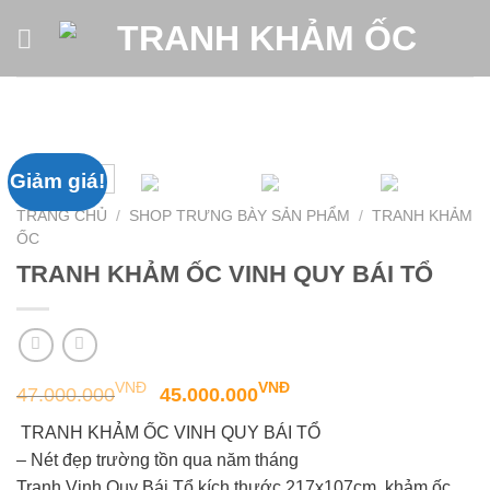
Skip
to
content
Giảm giá!
TRANG CHỦ
/
SHOP TRƯNG BÀY SẢN PHẨM
/
TRANH KHẢM
ỐC
TRANH KHẢM ỐC VINH QUY BÁI TỔ
VNĐ
VNĐ
47.000.000
45.000.000
TRANH KHẢM ỐC VINH QUY BÁI TỔ
– Nét đẹp trường tồn qua năm tháng
Tranh Vinh Quy Bái Tổ kích thước 217x107cm, khảm ốc