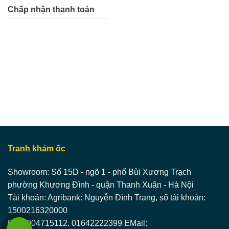
Chấp nhận thanh toán
Tranh khảm ốc
Showroom: Số 15D - ngõ 1 - phố Bùi Xương Trạch
phường Khương Đình - quận Thanh Xuân - Hà Nội
Tài khoản: Agribank: Nguyễn Đình Trang, số tài khoản:
1500216320000
ĐT: 0904715112. 01642222399 EMail: