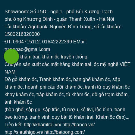
Showroom: Số 15D - ngõ 1 - phố Bùi Xương Trạch
phường Khương Đình - quận Thanh Xuân - Hà Nội
Tài khoản: Agribank: Nguyễn Đình Trang, số tài khoản:
1500216320000
ĐT: 0904715112. 01642222399 EMail:
trangoac@gmail.com
Cơ sở khảm trai, khảm ốc truyền thống
Chuyên sản xuất các mặt hàng khảm trai, ốc mỹ nghệ VIỆT
NAM
Đồ gỗ khảm ốc, Tranh khảm ốc, bàn ghế khảm ốc, sập
khảm ốc, hoành phi câu đối khảm ốc, tranh tứ quý khảm ốc
khay khảm ốc, tráp khảm ốc, tủ khảm ốc, đồ gỗ trạm khảm,
ảnh khảm ốc
(bàn ghế, sập gụ, sập trắc, tủ rượu, kệ tivi, lộc bình, tranh
treo tường, tranh vinh quy bái tổ khảm trai, Khảm ốc đẹp)...
Liên kết: http://khamtrai.vn/ http://banco.vn/
http://sieuthigo.vn/ http://batoong.com/